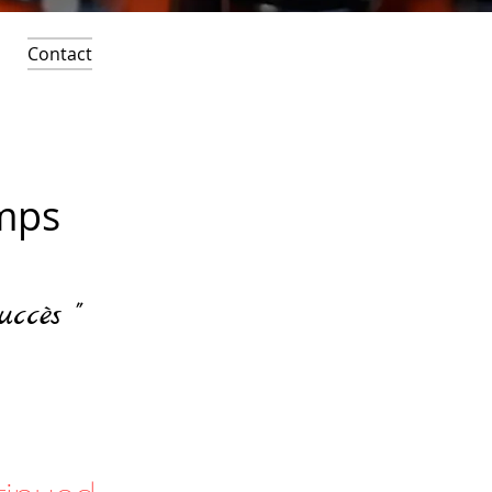
Contact
emps
succès "