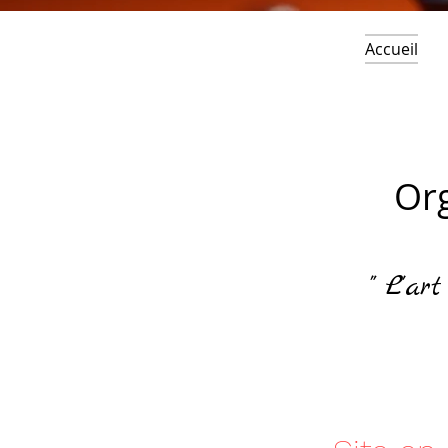
Accueil
Org
" L'ar